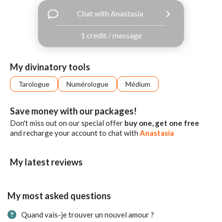
with
Chat with Anastasia
Facebook
1 credit / message
free
ssages!
Sign
My divinatory tools
up
eady
Log
Tarologue
Numérologue
Médium
tered?
in
Save money with our packages!
Don't miss out on our special offer
buy one, get one free
and recharge your account to chat with
Anastasia
My latest reviews
My most asked questions
Quand vais-je trouver un nouvel amour ?