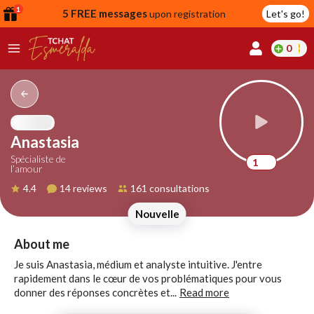
1
5 FREE messages
upon registration
Let's go!
0
lcome
fer
Anastasia
Spécialiste de
1
l’amour
reate
4.4
14 reviews
161 consultations
y
Nouvelle
ccount
ome to
Continue
About me
alda.chat!
with
Je suis Anastasia, médium et analyste intuitive. J'entre
Google
rapidement dans le cœur de vos problématiques pour vous
donner des réponses concrètes et...
Read more
Continue